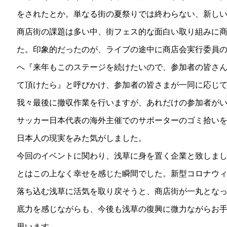
をされたとか。単なる街の夏祭りでは終わらない、新し
商店街の課題は多い中、街フェス的な面白い取り組みに
た。印象的だったのが、ライブの途中に商店会実行委員
へ『来年もこのステージを続けたいので、参加者の皆さ
て頂けたら』と呼びかけ、参加者の皆さまが一同に応じ
我々最後に撤収作業を行いますが、あれだけの参加者が
サッカー日本代表の海外主催でのサポーターのゴミ拾い
日本人の現実をみた気がしました。
今回のイベントに関わり、浅草に身を置く企業と致しま
とはこの上なく幸せを感じた瞬間でした。新型コロナウ
落ち込む浅草に活気を取り戻そうと、商店街が一丸とな
底力を感じながらも、今後も浅草の復興に微力ながらお
思います。