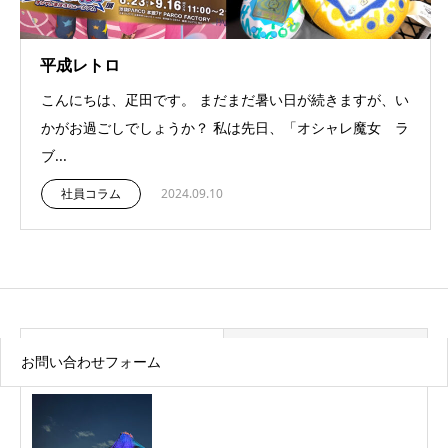
平成レトロ
こんにちは、疋田です。 まだまだ暑い日が続きますが、い
かがお過ごしでしょうか？ 私は先日、「オシャレ魔女 ラ
ブ...
社員コラム
2024.09.10
最近の記事
トピックス
お問い合わせフォーム