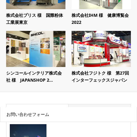
株式会社プリス 様 国際粉体
株式会社IHM 様 健康博覧会
工業展東京
2022
シンコールインテリア株式会
株式会社フジトク 様 第27回
社 様 JAPANSHOP 2...
インターフェックスジャパン
最近の記事
トピックス
お問い合わせフォーム